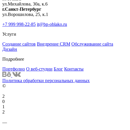
ул.Михайлова, 30а, к.6
Имя
г.Санкт-Петербург
Телефон
*
ул.Ворошилова, 25, к.1
Почта
+7 999 998-22-85
it@bp-oblako.ru
Комментарий
Услуги
Создание сайтов
Внедрение CRM
Обслуживание сайта
Дизайн
Подробнее
Портфолио
О веб-студии
Блог
Контакты
*
- обязательные поля
Политика обработки персональных данных
©
2
0
1
2
—