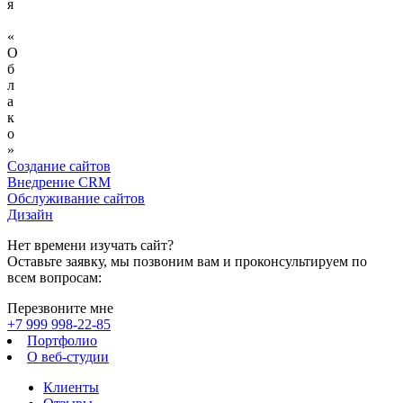
я
«
О
б
л
а
к
о
»
Создание сайтов
Внедрение CRM
Обслуживание сайтов
Дизайн
Нет времени изучать сайт?
Оставьте заявку, мы позвоним вам и проконсультируем по
всем вопросам:
Перезвоните мне
+7 999 998-22-85
Портфолио
О веб-студии
Клиенты