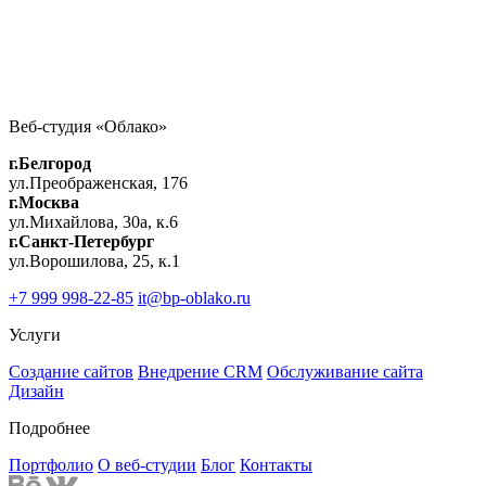
Нажимая кнопку, вы даёте согласие на обработку
персональных данных
Напишите или позвоните нам для быстрого ответа на ваш
Веб-студия «Облако»
Форма связи test
вопрос
г.Белгород
+7 999 998-22-85
it@bp-oblako.ru
ул.Преображенская, 176
г.Москва
ул.Михайлова, 30а, к.6
Имя
г.Санкт-Петербург
Телефон
*
ул.Ворошилова, 25, к.1
Почта
+7 999 998-22-85
it@bp-oblako.ru
Комментарий
Услуги
Создание сайтов
Внедрение CRM
Обслуживание сайта
Дизайн
Подробнее
Портфолио
О веб-студии
Блог
Контакты