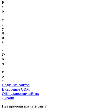
В
е
б
-
с
т
у
д
и
я
«
О
б
л
а
к
о
»
Создание сайтов
Внедрение CRM
Обслуживание сайтов
Дизайн
Нет времени изучать сайт?