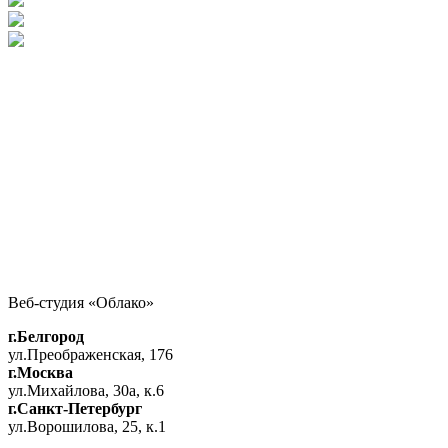
Оставьте
заявку
Несколько слов об идее и приблизительный бюджет
Нажимая кнопку, вы даёте согласие на обработку
персональны
Веб-студия «Облако»
Форма связи test
Напишите или позвоните нам для быстрого ответа на ваш вопр
г.Белгород
+7 999 998-22-85
it@bp-oblako.ru
ул.Преображенская, 176
г.Москва
ул.Михайлова, 30а, к.6
Имя
г.Санкт-Петербург
Телефон
*
ул.Ворошилова, 25, к.1
Почта