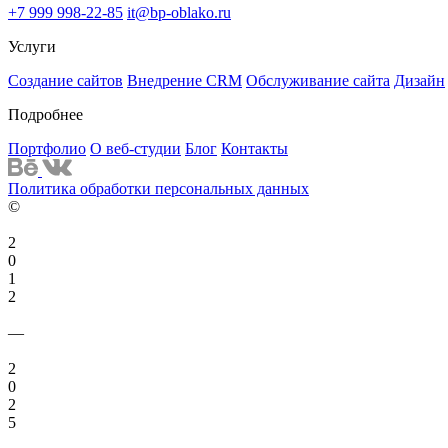
+7 999 998-22-85
it@bp-oblako.ru
Комментарий
Услуги
Создание сайтов
Внедрение CRM
Обслуживание сайта
Дизайн
Подробнее
Портфолио
О веб-студии
Блог
Контакты
*
- обязательные поля
Политика обработки персональных данных
©
2
0
1
2
—
2
0
2
5