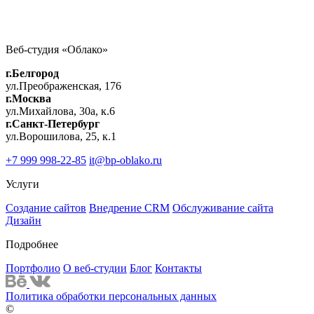
Нажимая кнопку, вы даёте согласие на обработку
персональных данных
Напишите или позвоните нам для быстрого ответа на ваш
Веб-студия «Облако»
Форма связи test
вопрос
г.Белгород
+7 999 998-22-85
it@bp-oblako.ru
ул.Преображенская, 176
г.Москва
ул.Михайлова, 30а, к.6
Имя
г.Санкт-Петербург
Телефон
*
ул.Ворошилова, 25, к.1
Почта
+7 999 998-22-85
it@bp-oblako.ru
Комментарий
Услуги
Создание сайтов
Внедрение CRM
Обслуживание сайта
Дизайн
Подробнее
Портфолио
О веб-студии
Блог
Контакты
*
- обязательные поля
Политика обработки персональных данных
©