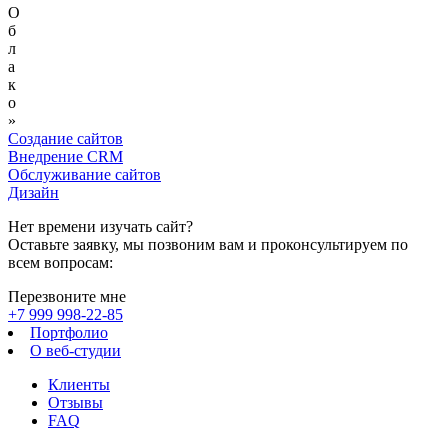
О
б
л
а
к
о
»
Создание сайтов
Внедрение CRM
Обслуживание сайтов
Дизайн
Нет времени изучать сайт?
Оставьте заявку, мы позвоним вам и проконсультируем по
всем вопросам:
Перезвоните мне
+7 999 998-22-85
Портфолио
О веб-студии
Клиенты
Отзывы
FAQ